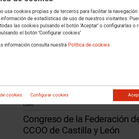
io usa cookies propias y de terceros para facilitar la navegación
 información de estadísticas de uso de nuestros visitantes. Pu
todas las cookies pulsando el botón 'Aceptar' o configurarlas o 
pulsando el botón 'Configurar cookies'
s información consulta nuestra
Política de cookies
Marisol García, reelegida por 
secretaria general de la Federa
de CCOO de Castilla y León
La Ejecutiva elegida, que ha obtenido 40 votos a favor y cinco
 de cookies
Configurar cookies
Acep
Sánchez, Ricardo Carpintero, Carmen Capellán, Estibaliz Herrer
López.
Congreso de la Federación d
CCOO de Castilla y León