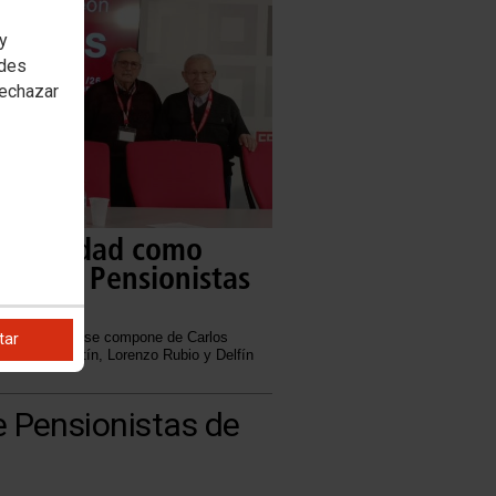
 y
edes
rechazar
unanimidad como
ción de Pensionistas
 abstenciones, se compone de Carlos
tar
o, Simón Martín, Lorenzo Rubio y Delfín
e Pensionistas de