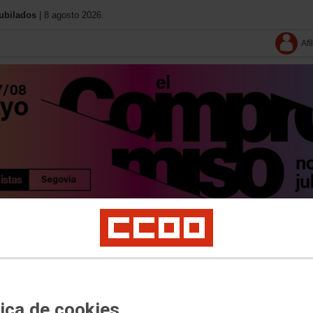
ubilados
| 8 agosto 2026.
Afí
Información
Documentos
Vídeos
Imágenes
Congresos territoriales
Tu sin
Ejecutiva entrante
tica de cookies