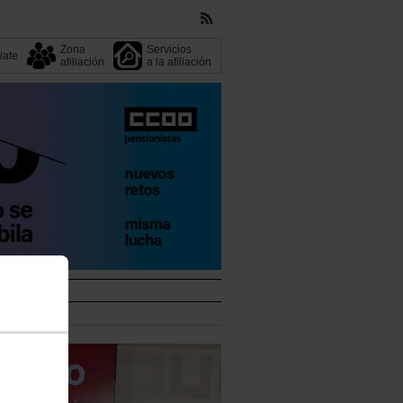
Zona
Servicios
liate
afiliación
a la afiliación
dicato