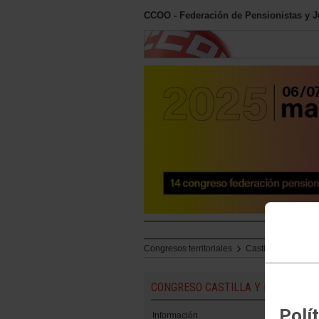
CCOO - Federación de Pensionistas y J
Inicio
Congresos territoriales
Castilla y León
CONGRESO CASTILLA Y LEÓN
Polí
Información