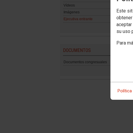
Vídeos
Este sit
Imágenes
obtener
Ejecutiva entrante
aceptar 
su uso 
Para má
DOCUMENTOS
Documentos congresuales
Política