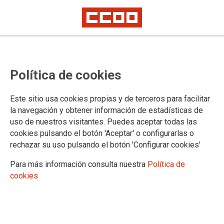
POLÍTICA DE PRIVACIDAD
Política de cookies
F.E. PENSIONISTAS Y JUBILADOS está especialmente
Este sitio usa cookies propias y de terceros para facilitar
sensibilizada en la protección de datos de carácter personal
la navegación y obtener información de estadísticas de
de las personas usuarias que participan de la actividad del
uso de nuestros visitantes. Puedes aceptar todas las
sindicato. Mediante la presente Política de Privacidad (o
cookies pulsando el botón 'Aceptar' o configurarlas o
Política de Protección de Datos) F.E. PENSIONISTAS Y
rechazar su uso pulsando el botón 'Configurar cookies'
JUBILADOS informa a las personas usuarias del sitio web:
pensionistas.congresos.ccoo.es de los usos a los que se
Para más información consulta nuestra
Política de
someten los datos de carácter personal que se recaban, con
cookies
el fin de que decidan, libre y voluntariamente, si deseas
facilitar la información solicitada.
F.E. PENSIONISTAS Y JUBILADOS se reserva la facultad de
modificar esta política con el objeto de adaptarla a novedades