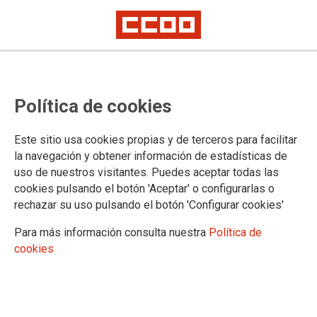
José Antonio Sánchez Gimeno
Política de cookies
reelegido secretario general de la
Federación de Pensionistas y
Este sitio usa cookies propias y de terceros para facilitar
Jubilados de CCOO en Cantabria
la navegación y obtener información de estadísticas de
uso de nuestros visitantes. Puedes aceptar todas las
cookies pulsando el botón 'Aceptar' o configurarlas o
El Congreso ha respaldado la candidatura de Sánchez
rechazar su uso pulsando el botón 'Configurar cookies'
Gimeno por unanimidad. El impulso del Consejo de las
Personas Mayores, garantizar el bienestar de los y las
Para más información consulta nuestra
Política de
mayores en las residencias y atajar la soledad no deseada,
cookies
en la hoja de ruta de la federación para los próximos 4 años.
17/03/2025.