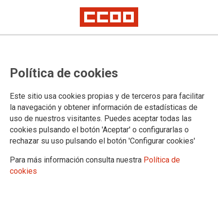
Ponencia aprobada en el 14º
Política de cookies
Congreso Federal
Este sitio usa cookies propias y de terceros para facilitar
la navegación y obtener información de estadísticas de
30/04/2026.
uso de nuestros visitantes. Puedes aceptar todas las
cookies pulsando el botón 'Aceptar' o configurarlas o
Documentación asociada
rechazar su uso pulsando el botón 'Configurar cookies'
Ponencia aprobada en el 14º
Congreso Federal
Para más información consulta nuestra
Política de
cookies